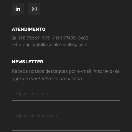
ATENDIMENTO
(11) 95669-9951 / (11) 97405-0482
allcapital@allcapitalconsulting.com
NEWSLETTER
Receba nossos destaques por e-mail.
Inscreva-se
agora e mantenha-se atualizado.