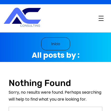
B
PO Financeiro em São Paulo
Desbloqueie o Potencial Financeiro
Início
All posts by :
acconsulting24
Nothing Found
Sorry, no results were found. Perhaps searching
will help to find what you are looking for.