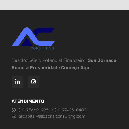
Desbloqueie o Potencial Financeiro:
Sua Jornada
Rumo à Prosperidade Começa Aqui
!
ATENDIMENTO
(11) 95669-9951 / (11) 97405-0482
allcapital@allcapitalconsulting.com