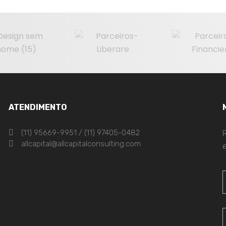
ATENDIMENTO
(11) 95669-9951 / (11) 97405-0482
allcapital@allcapitalconsulting.com