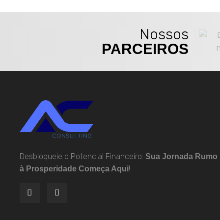
Nossos
PARCEIROS
Desbloqueie o Potencial Financeiro:
Sua Jornada Rumo
!
à Prosperidade Começa Aqui