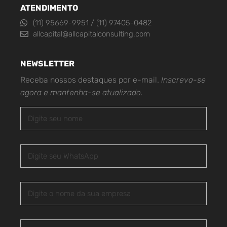
ATENDIMENTO
(11) 95669-9951 / (11) 97405-0482
allcapital@allcapitalconsulting.com
NEWSLETTER
Receba nossos destaques por e-mail.
Inscreva-se
agora e mantenha-se atualizado.