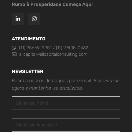
Rumo à Prosperidade Começa Aqui
!
ATENDIMENTO
(11) 95669-9951 / (11) 97405-0482
allcapital@allcapitalconsulting.com
NEWSLETTER
Receba nossos destaques por e-mail.
Inscreva-se
agora e mantenha-se atualizado.